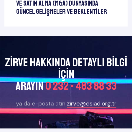
ve Satın Alma (M&A) Dünyasında
Güncel Gelişmeler ve Beklentiler
Zirve Hakkında Detaylı bilgi
için
arayın
0 232 - 483 88 33
ya da e-posta atın
zirve@esiad.org.tr