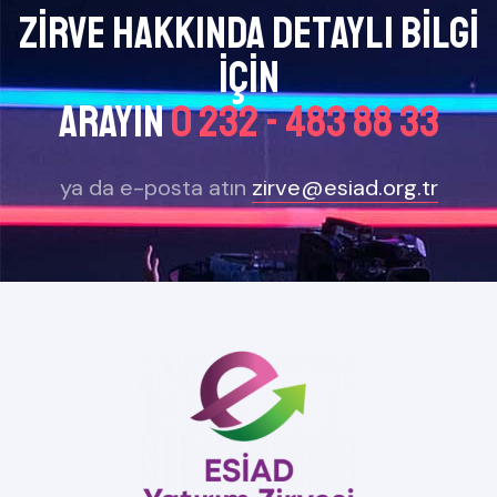
Zirve Hakkında Detaylı bilgi
için
arayın
0 232 - 483 88 33
ya da e-posta atın
zirve@esiad.org.tr