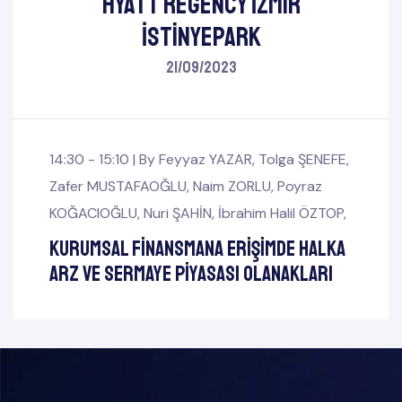
Hyatt Regency İzmir
İstinyePark
21/09/2023
14:30 - 15:10 |
By
Feyyaz YAZAR
,
Tolga ŞENEFE
,
Zafer MUSTAFAOĞLU
,
Naim ZORLU
,
Poyraz
KOĞACIOĞLU
,
Nuri ŞAHİN
,
İbrahim Halil ÖZTOP
,
Kurumsal Finansmana Erişimde Halka
Arz ve Sermaye Piyasası Olanakları