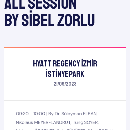
All session
by Sibel ZORLU
Hyatt Regency İzmir
İstinyePark
21/09/2023
09:30 - 10:00 |
By
Dr. Süleyman ELBAN
,
Nikolaus MEYER-LANDRUT
,
Tunç SOYER
,