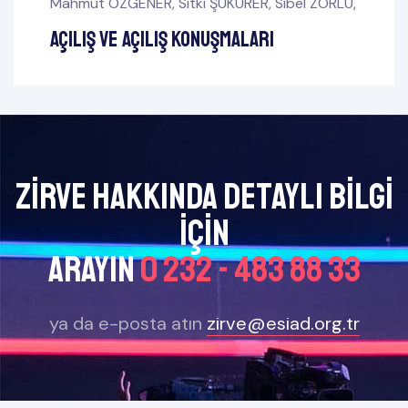
Mahmut ÖZGENER
,
Sıtkı ŞÜKÜRER
,
Sibel ZORLU
,
Açılış ve Açılış Konuşmaları
Zirve Hakkında Detaylı bilgi
için
arayın
0 232 - 483 88 33
ya da e-posta atın
zirve@esiad.org.tr