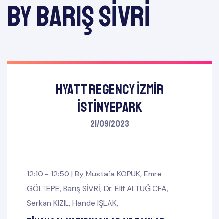
by Barış SİVRİ
Hyatt Regency İzmir
İstinyePark
21/09/2023
12:10 - 12:50 |
By
Mustafa KOPUK
,
Emre
GÖLTEPE
,
Barış SİVRİ
,
Dr. Elif ALTUĞ CFA
,
Serkan KIZIL
,
Hande IŞLAK
,