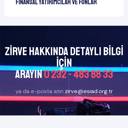
Finansal Yatırımcılar ve Fonlar
Zirve Hakkında Detaylı bilgi
için
arayın
0 232 - 483 88 33
ya da e-posta atın
zirve@esiad.org.tr