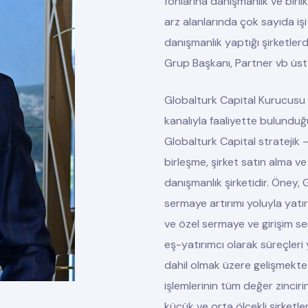
fonlarına danışmanlık ve birl
arz alanlarında çok sayıda iş
danışmanlık yaptığı şirketler
Grup Başkanı, Partner vb üs
Globalturk Capital Kurucusu
kanalıyla faaliyette bulunduğ
Globalturk Capital stratejik –
birleşme, şirket satın alma ve
danışmanlık şirketidir. Öney,
sermaye artırımı yoluyla yatır
ve özel sermaye ve girişim s
eş-yatırımcı olarak süreçleri
dahil olmak üzere gelişmekte 
işlemlerinin tüm değer zincir
küçük ve orta ölçekli şirketle