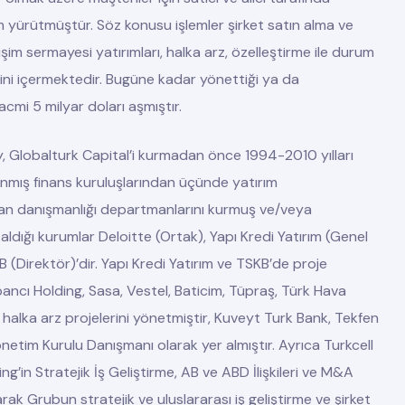
em yürütmüştür. Söz konusu işlemler şirket satın alma ve
şim sermayesi yatırımları, halka arz, özelleştirme ile durum
ini içermektedir. Bugüne kadar yönettiği ya da
acmi 5 milyar doları aşmıştır.
, Globalturk Capital’i kurmadan önce 1994-2010 yılları
ınmış finans kuruluşlarından üçünde yatırım
man danışmanlığı departmanlarını kurmuş ve/veya
aldığı kurumlar Deloitte (Ortak), Yapı Kredi Yatırım (Genel
 (Direktör)’dir. Yapı Kredi Yatırım ve TSKB’de proje
bancı Holding, Sasa, Vestel, Baticim, Tüpraş, Türk Hava
 halka arz projelerini yönetmiştir,
Kuveyt Turk Bank, Tekfen
önetim Kurulu Danışmanı olarak yer almıştır. Ayrıca
Turkcell
ing
’in Stratejik İş Geliştirme, AB ve ABD İlişkileri ve M&A
k Grubun stratejik ve uluslararası iş geliştirme ve şirket