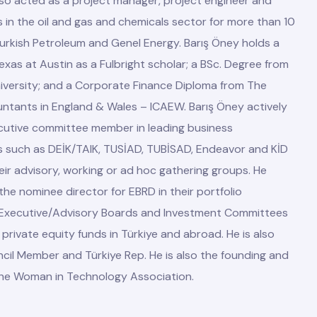
lso acted as a project manager, project engineer and
 in the oil and gas and chemicals sector for more than 10
, Turkish Petroleum and Genel Energy. Barış Öney holds a
exas at Austin as a Fulbright scholar; a BSc. Degree from
niversity; and a Corporate Finance Diploma from The
untants in England & Wales – ICAEW. Barış Öney actively
cutive committee member in leading business
s such as DEİK/TAIK, TUSİAD, TUBİSAD, Endeavor and KİD
eir advisory, working or ad hoc gathering groups. He
the nominee director for EBRD in their portfolio
e Executive/Advisory Boards and Investment Committees
ivate equity funds in Türkiye and abroad. He is also
il Member and Türkiye Rep. He is also the founding and
he Woman in Technology Association.