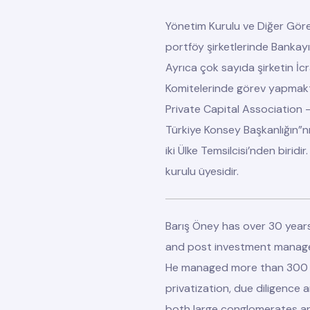
Yönetim Kurulu ve Diğer Göre
portföy şirketlerinde Bankay
Ayrıca çok sayıda şirketin İcr
Komitelerinde görev yapmakt
Private Capital Association
Türkiye Konsey Başkanlığın”nı
iki Ülke Temsilcisi’nden biri
kurulu
üyesidir.
Barış Öney has over 30 years
and post investment managem
He managed more than 300 cr
privatization, due diligence 
both large conglomerates a