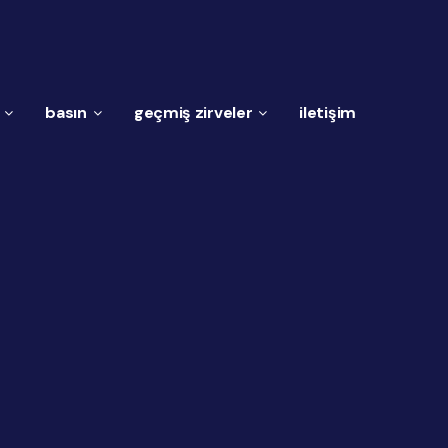
basın
geçmiş zirveler
i̇letişim