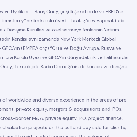
v ve Üyelikler
– Barış Öney, çeşitli şirketlerde ve EBRD’nin
ı temsilen yönetim kurulu üyesi olarak görev yapmaktadır.
a / Danışma Kurulları ve özel sermaye fonlarının Yatırım
adır. Kendisi aynı zamanda New York Merkezli Global
 – GPCA’in (EMPEA.org) “Orta ve Doğu Avrupa, Rusya ve
n İcra Kurulu Üyesi ve GPCA’in dünyadaki ilk ve halihazırda
dir. Öney, Teknolojide Kadın Derneği’nin de kurucu ve danışma
 of worldwide and diverse experience in the areas of pre
ent, private equity, mergers & acquisitions and IPOs.
oss-border M&A, private equity, IPO, project finance,
and valuation projects on the sell and buy side for clients,
nd small to mid-market companies. The volume of