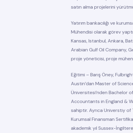
satın alma projelerini yürütm
Yatırım bankacılığı ve kurums
Mühendisi olarak görev yaptığ
Kansas, Istanbul, Ankara, Bat
Arabian Gulf Oil Company, Ge
proje yöneticisi, proje mühen
Eğitimi
– Barış Öney, Fulbrigh
Austin’dan Master of Scienc
Üniversitesi’nden Bachelor o
Accountants in England & W
sahiptir. Ayrıca Universtiy o
Kurumsal Finansman Sertifikal
akademik yıl Sussex-İngiltere’