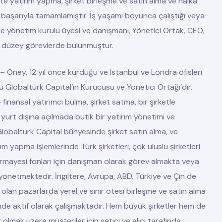
ikte yatırım yapma, şirket birleşme ve satın alma ve halka
i başarıyla tamamlamıştır. İş yaşamı boyunca çalıştığı veya
de yönetim kurulu üyesi ve danışmanı, Yönetici Ortak, CEO,
t düzey görevlerde bulunmuştur.
– Öney, 12 yıl önce kurduğu ve Istanbul ve Londra ofisleri
u Globalturk Capital’in Kurucusu ve Yönetici Ortağı’dır.
 finansal yatırımcı bulma, şirket satma, bir şirketle
 yurt dışına açılmada butik bir yatırım yönetimi ve
 Globalturk Capital bünyesinde şirket satın alma, ve
ım yapma işlemlerinde Türk şirketleri, çok uluslu şirketleri
ermayesi fonları için danışman olarak görev almakta veya
 yönetmektedir. İngiltere, Avrupa, ABD, Türkiye ve Çin de
olan pazarlarda yerel ve sınır ötesi birleşme ve satın alma
inde aktif olarak çalışmaktadır. Hem büyük şirketler hem de
r olmak üzere müşteriler için satıcı ve alıcı tarafında