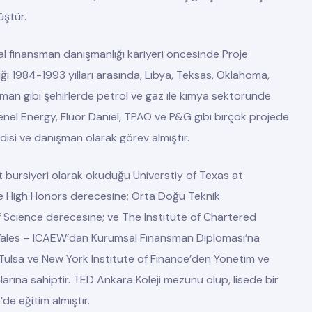
üştür.
al finansman danışmanlığı kariyeri öncesinde Proje
ı 1984-1993 yılları arasında, Libya, Teksas, Oklahoma,
man gibi şehirlerde petrol ve gaz ile kimya sektöründe
nel Energy, Fluor Daniel, TPAO ve P&G gibi birçok projede
disi ve danışman olarak görev almıştır.
t bursiyeri olarak okuduğu Universtiy of Texas at
e High Honors derecesine; Orta Doğu Teknik
f Science derecesine; ve The Institute of Chartered
ales – ICAEW’dan Kurumsal Finansman Diploması’na
f Tulsa ve New York Institute of Finance’den Yönetim ve
arına sahiptir. TED Ankara Koleji mezunu olup, lisede bir
de eğitim almıştır.