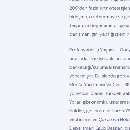
200’den fazla sınır ötesi işl
birleşme, özel sermaye ve giri
tespiti ve değerleme projeler
danışmanlığını yaptığı işlem h
Profesyonel İş Yaşamı
– Öney
arasında, Türkiye’deki en tan
bankacılığı/kurumsal finans
yönetmiştir. Bu alanda görev 
Müdür Yardımcısı Vk.) ve TSKB
yöneticisi olarak
Turkcell, Sa
Yolları
gibi önemli uluslararası
Holding
gibi halka arzlarda Y
Grubu’nun ve Çukurova Hold
Departmanı Grup Başkanı olara