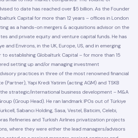
ised to date has reached over $5 billion. As the Founder
alturk Capital for more than 12 years – offices in London
cting as a hands-on mergers & acquisitions advisor on the
ates and private equity and venture capital funds. He has
iye and Environs, in the UK, Europe, US, and in emerging
r to establishing Globalturk Capital – for more than 15
ered setting up and/or managing investment
visory practices in three of the most renowned financial
itte (Partner), Yapi Kredi Yatirim (acting AGM) and TSKB
 the strategic/international business development – M&A
Group (Group Head). He ran landmark IPOs out of Türkiye
urkcell, Sabancı Holding, Sasa, Vestel, Baticim, Celebi,
ras Refineries and Turkish Airlines privatization projects
utions, where they were either the lead managers/advisors