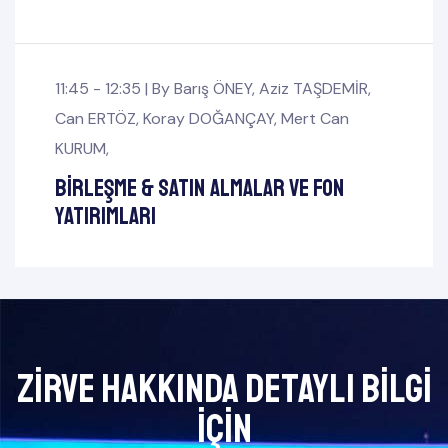
11:45 - 12:35 |
By
Barış ÖNEY
,
Aziz TAŞDEMİR
,
Can ERTÖZ
,
Koray DOĞANÇAY
,
Mert Can
KURUM
,
Birleşme & Satın Almalar ve Fon
Yatırımları
Zirve Hakkında Detaylı bilgi
için