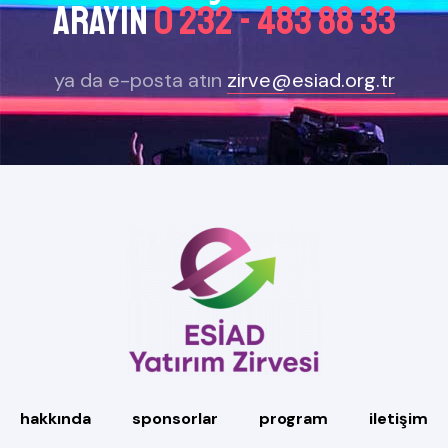
arayın
0 232 - 483 88 33
ya da e-posta atın
zirve@esiad.org.tr
hakkında
sponsorlar
program
iletişim