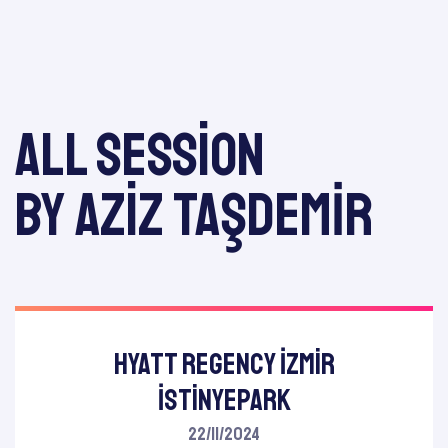
All session
by Aziz TAŞDEMİR
Hyatt Regency İzmir
İstinyePark
22/11/2024