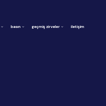
basın
geçmiş zirveler
i̇letişim