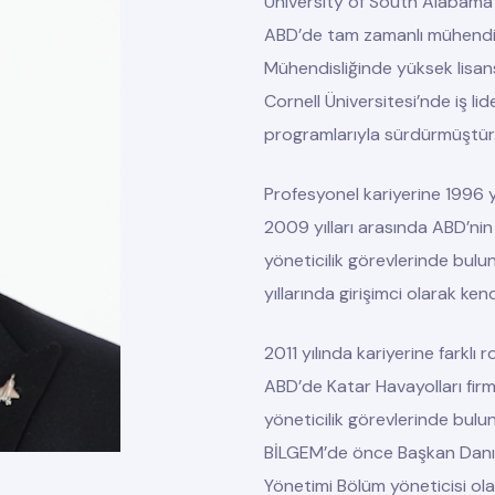
University of South Alabama’
ABD’de tam zamanlı mühendis 
Mühendisliğinde yüksek lisans
Cornell Üniversitesi’nde iş lide
programlarıyla sürdürmüştür
Profesyonel kariyerine 1996
2009 yılları arasında ABD’nin
yöneticilik görevlerinde bulu
yıllarında girişimci olarak ken
2011 yılında kariyerine farkl
ABD’de Katar Havayolları firm
yöneticilik görevlerinde bul
BİLGEM’de önce Başkan Danışm
Yönetimi Bölüm yöneticisi olar