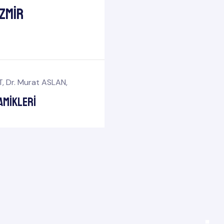
zmir
T
,
Dr. Murat ASLAN
,
namikleri