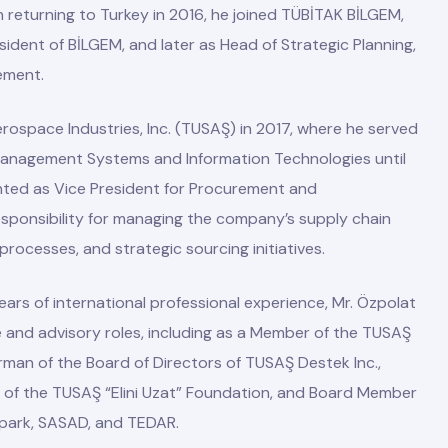
on returning to Turkey in 2016, he joined TÜBİTAK BİLGEM,
resident of BİLGEM, and later as Head of Strategic Planning,
ement.
erospace Industries, Inc. (TUSAŞ) in 2017, where he served
Management Systems and Information Technologies until
nted as Vice President for Procurement and
responsibility for managing the company’s supply chain
 processes, and strategic sourcing initiatives.
years of international professional experience, Mr. Özpolat
e and advisory roles, including as a Member of the TUSAŞ
rman of the Board of Directors of TUSAŞ Destek Inc.,
 of the TUSAŞ “Elini Uzat” Foundation, and Board Member
opark, SASAD, and TEDAR.