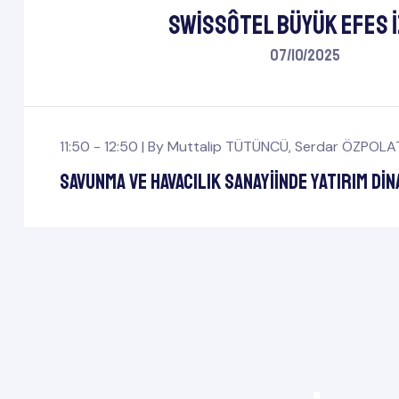
Swissôtel Büyük Efes İ
07/10/2025
11:50 - 12:50 |
By
Muttalip TÜTÜNCÜ
,
Serdar ÖZPOLA
Savunma ve Havacılık Sanayiinde Yatırım Di