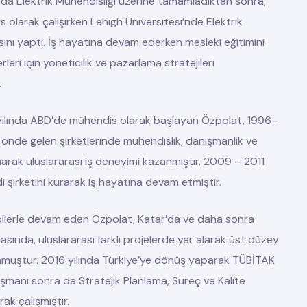
da Elektrik Mühendisliği üzerine tamamladıktan sonra,
olarak çalışırken Lehigh Üniversitesi’nde Elektrik
ını yaptı. İş hayatına devam ederken mesleki eğitimini
rleri için yöneticilik ve pazarlama stratejileri
.
 yılında ABD’de mühendis olarak başlayan Özpolat, 1996–
 önde gelen şirketlerinde mühendislik, danışmanlık ve
narak uluslararası iş deneyimi kazanmıştır. 2009 – 2011
di şirketini kurarak iş hayatına devam etmiştir.
ı rollerle devam eden Özpolat, Katar’da ve daha sonra
asında, uluslararası farklı projelerde yer alarak üst düzey
unmuştur. 2016 yılında Türkiye’ye dönüş yaparak TÜBİTAK
anı sonra da Stratejik Planlama, Süreç ve Kalite
ak çalışmıştır.