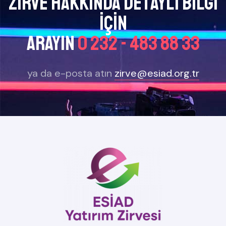
Zirve Hakkında Detaylı bilgi
için
arayın
0 232 - 483 88 33
ya da e-posta atın
zirve@esiad.org.tr