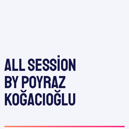
All session
by Poyraz
KOĞACIOĞLU