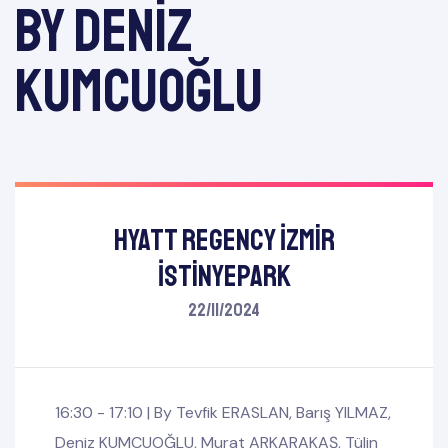
by Deniz
KUMCUOĞLU
Hyatt Regency İzmir
İstinyePark
22/11/2024
16:30 - 17:10 |
By
Tevfik ERASLAN
,
Barış YILMAZ
,
Deniz KUMCUOĞLU
,
Murat ARKARAKAŞ
,
Tülin