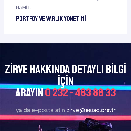
HAMİT
,
Portföy ve Varlık Yönetimi
Zirve Hakkında Detaylı bilgi
için
arayın
0 232 - 483 88 33
ya da e-posta atın
zirve@esiad.org.tr