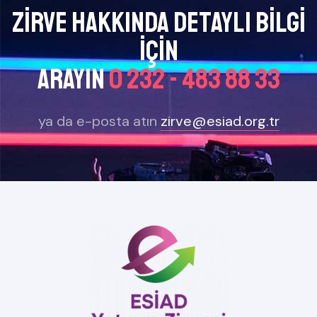
Zirve Hakkında Detaylı bilgi
için
arayın
0 232 - 483 88 33
ya da e-posta atın
zirve@esiad.org.tr