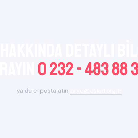
 Hakkında Detaylı bilg
rayın
0 232 - 483 88 
ya da e-posta atın
zirve@esiad.org.tr