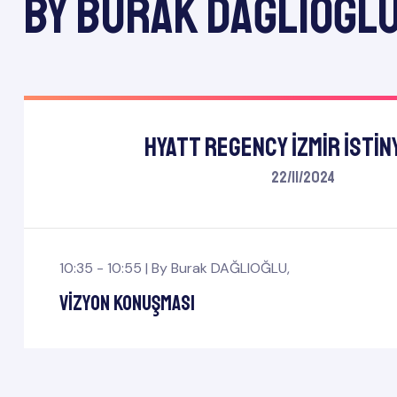
by Burak DAĞLIOĞL
Hyatt Regency İzmir İsti
22/11/2024
10:35 - 10:55 |
By
Burak DAĞLIOĞLU
,
Vizyon Konuşması