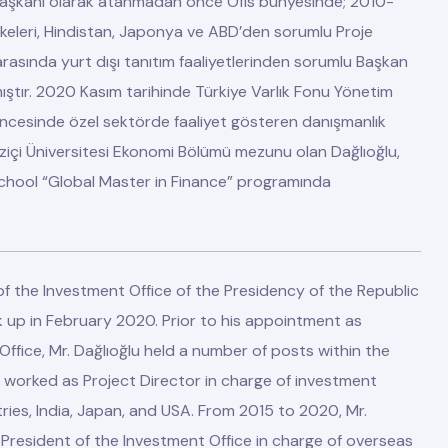
 Başkanı olarak atanmadan önce Ofis bünyesinde; 2010-
Ülkeleri, Hindistan, Japonya ve ABD’den sorumlu Proje
arasında yurt dışı tanıtım faaliyetlerinden sorumlu Başkan
ıştır. 2020 Kasım tarihinde Türkiye Varlık Fonu Yönetim
 Öncesinde özel sektörde faaliyet gösteren danışmanlık
ğaziçi Üniversitesi Ekonomi Bölümü mezunu olan Dağlıoğlu,
 School “Global Master in Finance” programında
 of the Investment Office of the Presidency of the Republic
ok up in February 2020. Prior to his appointment as
Office, Mr. Dağlıoğlu held a number of posts within the
e worked as Project Director in charge of investment
ries, India, Japan, and USA. From 2015 to 2020, Mr.
 President of the Investment Office in charge of overseas