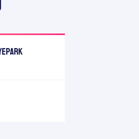
U
nyePark