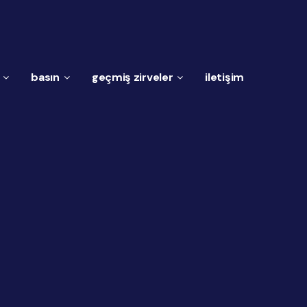
basın
geçmiş zirveler
i̇letişim