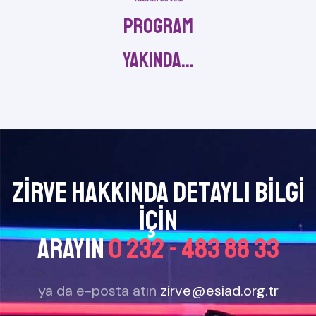
PROGRAM
yakında...
Zirve Hakkında Detaylı bilgi
için
arayın
0 232 - 483 88 33
ya da e-posta atın
zirve@esiad.org.tr